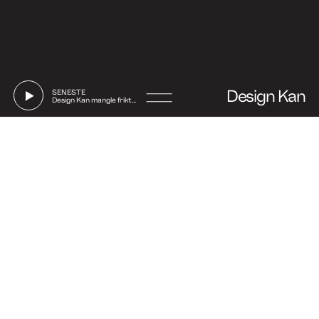
Design Kan
SENESTE
Design Kan mangle friktion
Go
to
Say hi
Instagram
Linkedin
Facebook