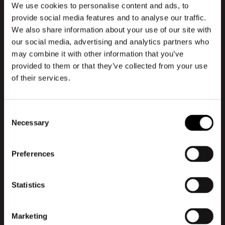
We use cookies to personalise content and ads, to
Vi tilbyder 3 typer af foredrag, som
Book Talk
provide social media features and to analyse our traffic.
kan bookes og tilpasses efter aftale.
We also share information about your use of our site with
Foredragene er tænkt til alle
our social media, advertising and analytics partners who
størrelser af organisationer samt
may combine it with other information that you’ve
netværksgrupper.
provided to them or that they’ve collected from your use
of their services.
Consent
Seneste afsnit
Necessary
Selection
Preferences
Statistics
Marketing