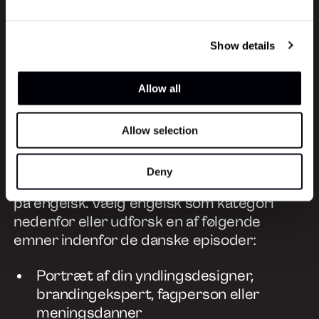
Show details
Go
to
episode
Design
Allow all
Kan
Go
være
forelsket
to
i
fremtiden
episode
Allow selection
Design
Kan
De fleste episoder er produceret på dansk,
mangle
Deny
men du kan også lytte til særlige episoder
friktion
på engelsk. Vælg engelsk som kategori
nedenfor eller udforsk en af følgende
emner indenfor de danske episoder:
Portræt af din yndlingsdesigner,
brandingekspert, fagperson eller
meningsdanner