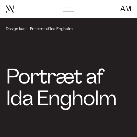
AM
Om Design Kan
Go
to
Book foredrag
frontpage
Design kan
Portræt af Ida Engholm
Portræt af
Ida Engholm