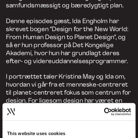
samfundsmæssigt og bæredygtigt plan.
Denne episodes gæst, Ida Engholm har
skrevet bogen “Design for the New World:
From Human Design to Planet Design", og
så er hun professor på Det Kongelige
Akademi, hvor hun har grundlagt deres
efter- og videreuddannelsesprogrammer.
I portrættet taler Kristina May og Ida om,
hvordan vi går fra et menneske-centreret
til planet-centreret fokus som centrum for
design. For ligesom design har været en
del af problemet, kan det også spille en
rolle i løsningen af klimaudfordringer. Og så
deler Ida indsigter fra sit engagement i at
bidrage til at drive forandring gennem
This website uses cookies