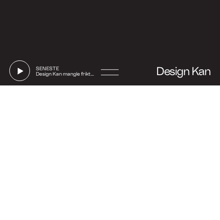
Design Kan
SENESTE
Design Kan mangle friktion
Go
to
Say hi
Instagram
Linkedin
Facebook