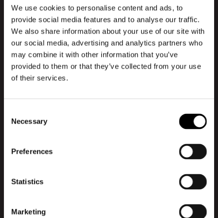
brug af nye designmetoder i
We use cookies to personalise content and ads, to
uddannelsessystemet.
provide social media features and to analyse our traffic.
We also share information about your use of our site with
Om Ida Engholm
our social media, advertising and analytics partners who
may combine it with other information that you’ve
Ida Engholm er uddannet cand. mag. i
provided to them or that they’ve collected from your use
litteratur og kunsthistorie og har en Ph.d. i
of their services.
digitalt design fra IT-Universitetet i
København. I dag er hun professor på Det
Consent
Kongelige Akademi, hvor hun har grundlagt
Necessary
Selection
Akademiets efter- og
videreuddannelsesprogrammer.
Preferences
Ida har udgivet 12 bøger og flere
formidlings- og forskningsartikler. Senest
Statistics
udkom hun med bogen “‘Design for the
New World. From Human Design to Planet
Marketing
Design’, der bl.a. sætter fokus på, at hvis