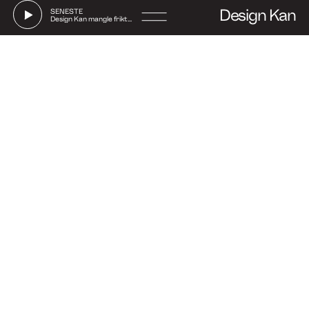
Design Kan
SENESTE
Design Kan mangle friktion
Go
to
Say hi
con