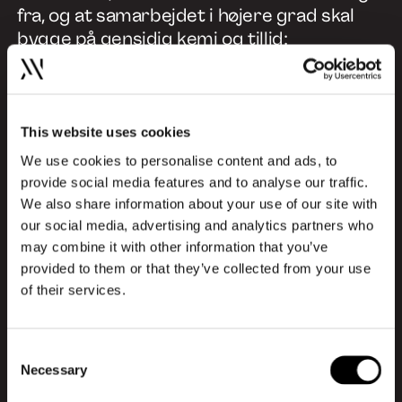
fra, og at samarbejdet i højere grad skal
bygge på gensidig kemi og tillid:
”Jeg synes, jeg har mærket en stor forskel
bare det sidste års tid. Jeg tror for et år
siden, der synes jeg faktisk ikke, at man
This website uses cookies
talte om kemi-møder […] Man kunne godt
We use cookies to personalise content and ads, to
mødes og tale proces, men det her med, at
provide social media features and to analyse our traffic.
det faktisk, fra kundens side er italesat som
We also share information about your use of our site with
kemi, og at de også er fuldstændig
our social media, advertising and analytics partners who
bevidste om, at vi skal kunne kigge
may combine it with other information that you’ve
hinanden i øjnene […] og stole på hinanden”
provided to them or that they’ve collected from your use
of their services.
– Kristina May Pries
Design og reklame kan og skal stå sammen.
Consent
Vi lever i en foranderlig verden, hvor
Necessary
Selection
normer dikterer etiske og moralske valg