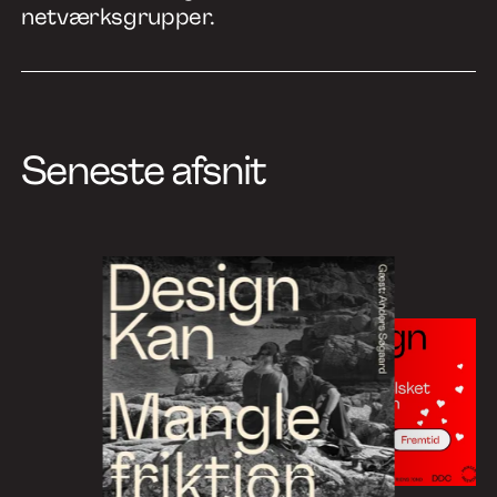
netværksgrupper.
Seneste afsnit
Go