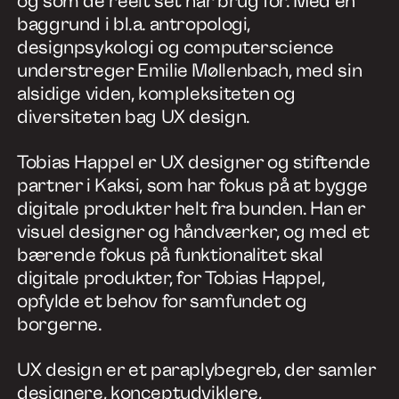
og som de reelt set har brug for. Med en
baggrund i bl.a. antropologi,
designpsykologi og computerscience
understreger Emilie Møllenbach, med sin
alsidige viden, kompleksiteten og
diversiteten bag UX design.
Tobias Happel er UX designer og stiftende
partner i Kaksi, som har fokus på at bygge
digitale produkter helt fra bunden. Han er
visuel designer og håndværker, og med et
bærende fokus på funktionalitet skal
digitale produkter, for Tobias Happel,
opfylde et behov for samfundet og
borgerne.
UX design er et paraplybegreb, der samler
designere, konceptudviklere,