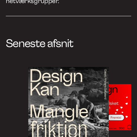
netværksgrupper.
Seneste afsnit
Go
to