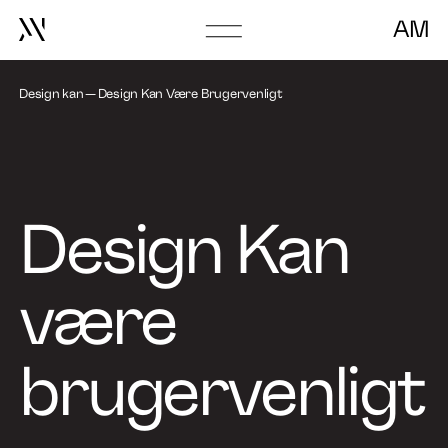
AM
Go
to
frontpage
Design kan
Design Kan Være Brugervenligt
Design Kan
være
brugervenligt