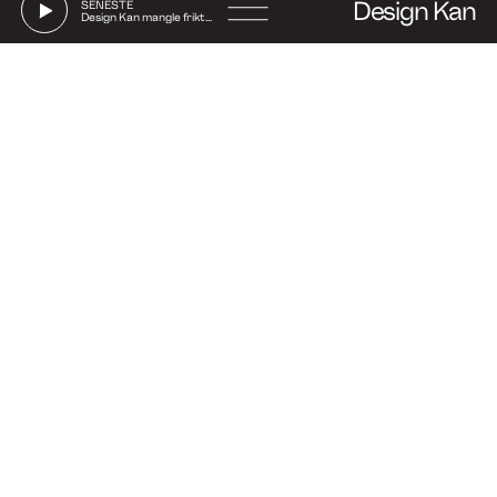
Design Kan
SENESTE
Design Kan mangle friktion
Go
to
Say hi
con