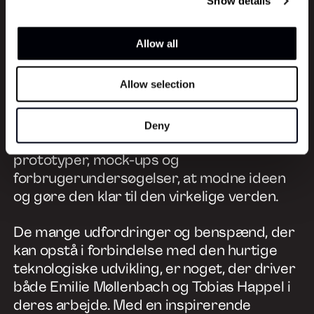
Show details
nye ting, der får adoption (…) Det er ikke
nok at lave en eller anden super fed ting,
Allow all
hvis folk ikke bruger den feature” – Emilie
Møllenbach
Allow selection
Vejen fra forretningsidé til ingeniørens
arbejdsplads er lang. UX design udfylder
Deny
det rum og er med til, gennem bl.a. tests,
prototyper, mock-ups og
forbrugerundersøgelser, at modne ideen
og gøre den klar til den virkelige verden.
De mange udfordringer og benspænd, der
kan opstå i forbindelse med den hurtige
teknologiske udvikling, er noget, der driver
både Emilie Møllenbach og Tobias Happel i
deres arbejde. Med en inspirerende