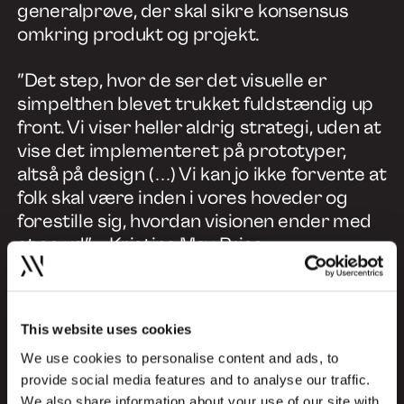
generalprøve, der skal sikre konsensus
omkring produkt og projekt.
”Det step, hvor de ser det visuelle er
simpelthen blevet trukket fuldstændig up
front. Vi viser heller aldrig strategi, uden at
vise det implementeret på prototyper,
altså på design (…) Vi kan jo ikke forvente at
folk skal være inden i vores hoveder og
forestille sig, hvordan visionen ender med
at se ud” – Kristina May Pries
Det visuelle er projektets ledestjerne! Men
tests og feedback fra forbrugerne er
This website uses cookies
drivkraften for videreudviklingen. At teste
sit produkt på rigtige mennesker, i den
We use cookies to personalise content and ads, to
provide social media features and to analyse our traffic.
virkelige verden, gør det mere
We also share information about your use of our site with