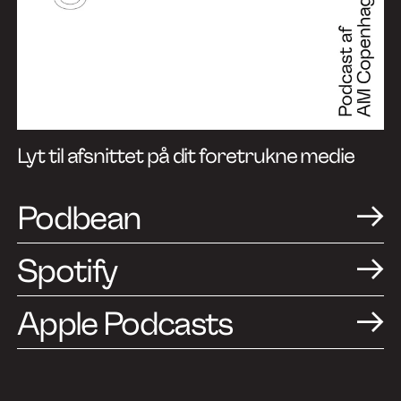
Om os
Nyheder
Kontakt
Lyt til afsnittet på dit foretrukne medie
Podbean
Spotify
Apple Podcasts