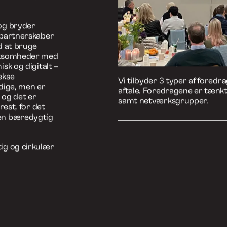
else? Og, som
Book et foredrag
udfordres
en cirkulære
ificere
ignere kræver
 taksonomier,
klus – og at
abstrakte, det
 og bryder
 partnerskaber
d at bruge
irksomheder med
sk og digitalt –
ekse
Vi tilbyder 3 typer af foredr
dige, men er
aftale. Foredragene er tænkt 
 og det er
samt netværksgrupper.
rest, for det
 en bæredygtig