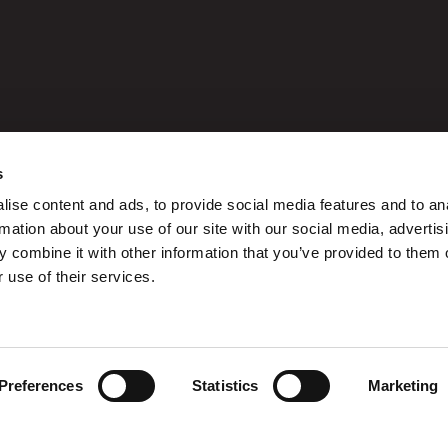
ay 
t
s
ise content and ads, to provide social media features and to an
rmation about your use of our site with our social media, advertis
c
Om Design Kan
 combine it with other information that you’ve provided to them o
 use of their services.
Book foredrag
Preferences
Statistics
Marketing
EN
DA
agram