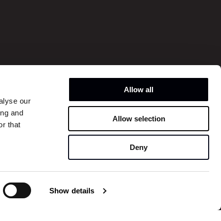
hi
o
Allow all
alyse our
ing and
ont
Allow selection
Instagram
r that
Linkedin
Facebook
Design Kan
Deny
Show details
EN
DA