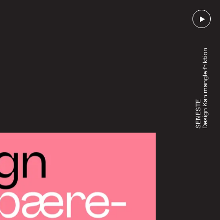
Design Kan mangle friktion
SENESTE
Gå til afsnit