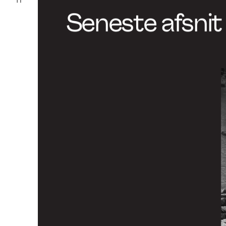
og cirkulær omstilling.
Julie Hjort,
programdirektør for bæredygt
omstilling på Dansk Design Center
LinkedIn
ddc.dk
Seneste afsnit