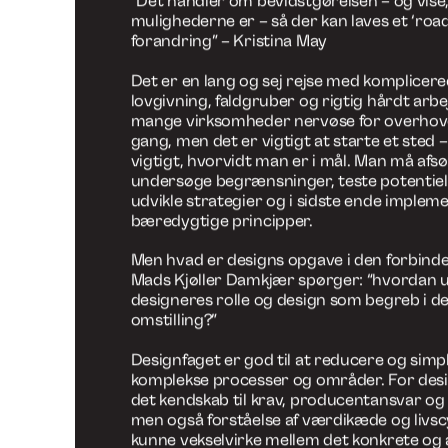
Virksomhederne må overveje, hvilke værdi
hvilke krav de stiller til forbrugerne, hvilke
forbrugerne stiller til dem og endelig må 
forbrugerne om at bruge deres produkt. D
DDC både med cirkulær forretningsudvikli
værdikædesamarbejde og adfærd – for vor
fører ikke altid den mest bæredygtige opfø
og en klimabevidst opførsel kan blive forhi
manglende opfindelser.
“Det handler om bevidstgørelsen – og vise
mulighederne er – så der kan laves et ‘road
forandring” – Kristina May
Det er en lang og sej rejse med komplicere
lovgivning, faldgruber og rigtig hårdt arbe
mange virksomheder nervøse for overhove
gang, men det er vigtigt at starte et sted –
vigtigt, hvorvidt man er i mål. Man må afs
undersøge begrænsninger, teste potentiell
udvikle strategier og i sidste ende implem
bæredygtige principper.