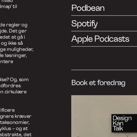
er de skaber,
 krav
de overbevise
erfor arbejder
ng,
es opfindelser
rsel med sig –
ndret af
Lyt til afsnittet på 
, hvad
Podbean
map’ til
Spotify
de regler og
jde. Det gør
Apple Podcasts
det at gå i
 og ikke så
øge muligheder,
e løsninger,
entere