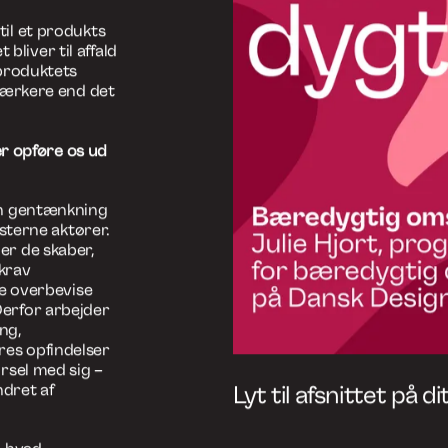
esignfasen –
or også være en
 forstår, at den
designopgave (…)
stemet, ud af
g designe for
il et produkts
 bliver til affald
 produktets
stærkere end det
er opføre os ud
en gentænkning
ksterne aktører.