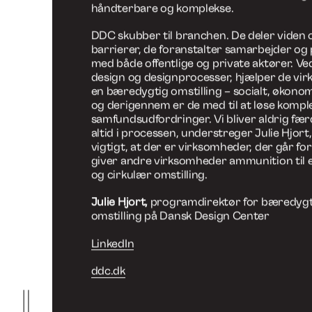
Men hvad er designs opgave i den forbind
Mads Kjøller Damkjær spørger: “hvordan 
designeres rolle og design som begreb i d
omstilling?”
Designfaget er god til at reducere og simpl
komplekse processer og områder. For des
det kendskab til krav, producentansvar og
men også forståelse af værdikæde og livscy
kunne vekselvirke mellem det konkrete og 
håndterbare og komplekse.
DDC skubber til branchen. De deler viden
barrierer, de foranstalter samarbejder og
med både offentlige og private aktører. Ve
design og designprocesser, hjælper de v
en bæredygtig omstilling – socialt, økonomi
og derigennem er de med til at løse kompl
samfundsudfordringer. Vi bliver aldrig fær
altid i processen, understreger Julie Hjort,
vigtigt, at der er virksomheder, der går for
giver andre virksomheder ammunition til