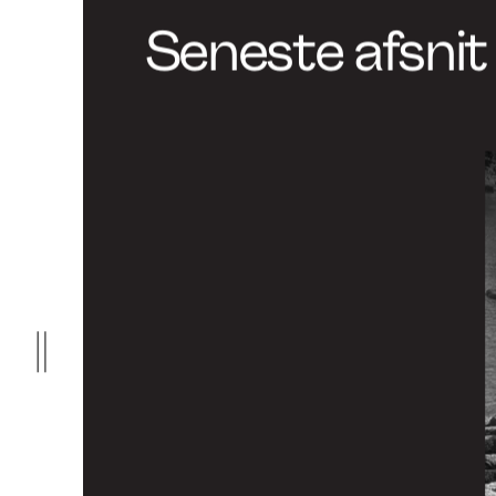
www.skibstedid.com
www.forbes.com
Charlotte Høeg Andersen
www.linkedin.com/in/charlotte-hoeg-ande
www.designtoimprovelife.dk