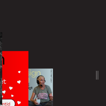
Læs mere
ag, som kan bookes og tilpasses efter
til alle størrelser af organisationer