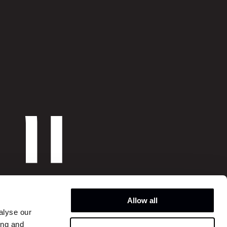
o
hi
o
Allow all
alyse our
ing and