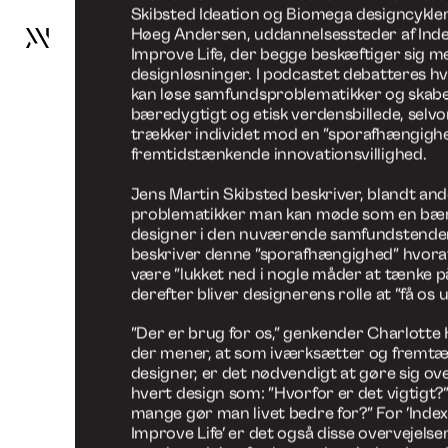
Design kan
Design kan forbedre liv
Go
to
frontpage
Design k
Arbejde
Services
liv
Om os
Nyheder
Kontakt
I dette afsnit møder vi Jens Martin Skibste
Skibsted Ideation og Biomega designcykler
Høeg Andersen, uddannelsessteder af Inde