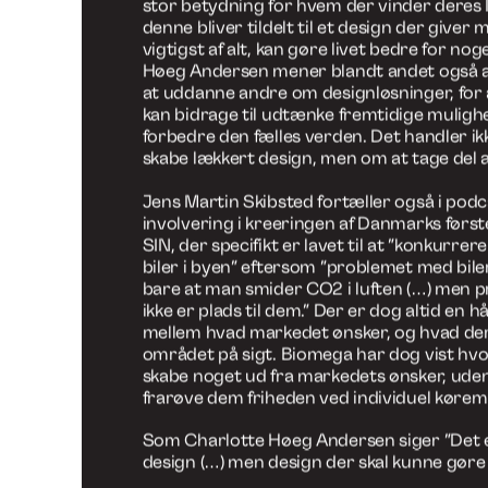
Improve Life, der begge beskæftiger sig 
designløsninger. I podcastet debatteres h
kan løse samfundsproblematikker og skab
bæredygtigt og etisk verdensbillede, selv
trækker individet mod en ”sporafhængighe
fremtidstænkende innovationsvillighed.
Jens Martin Skibsted beskriver, blandt ande
problematikker man kan møde som en bæ
designer i den nuværende samfundstende
beskriver denne ”sporafhængighed” hvora
være ”lukket ned i nogle måder at tænke på
derefter bliver designerens rolle at ”få os u
”Der er brug for os,” genkender Charlott
der mener, at som iværksætter og fremt
designer, er det nødvendigt at gøre sig ov
hvert design som: ”Hvorfor er det vigtigt?
mange gør man livet bedre for?” For ’Index
Improve Life’ er det også disse overvejels
stor betydning for hvem der vinder deres
denne bliver tildelt til et design der giver 