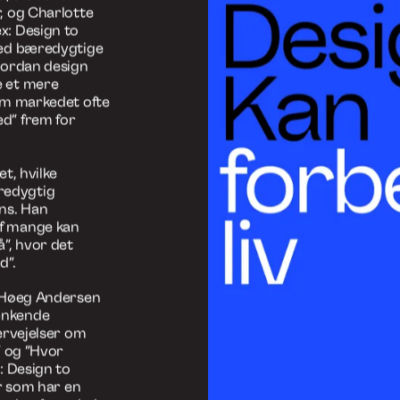
an forbedre
d, skaber af
, og Charlotte
x: Design to