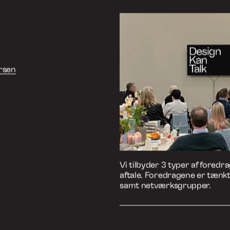
gen. Charlotte
 det er vigtigt
t flest muligt
der til at
Lyt til afsnittet på 
ke kun om at
f ansvaret.
Podbean
castet om hans
elektriske bil,
re med mindre
Spotify
 i byerne er ikke
primært at der
Apple Podcasts
årfin balance
r kan forbedre
ordan man kan
n komplet at
ulighed.
r ikke bare
n forskel.”
Book et foredrag