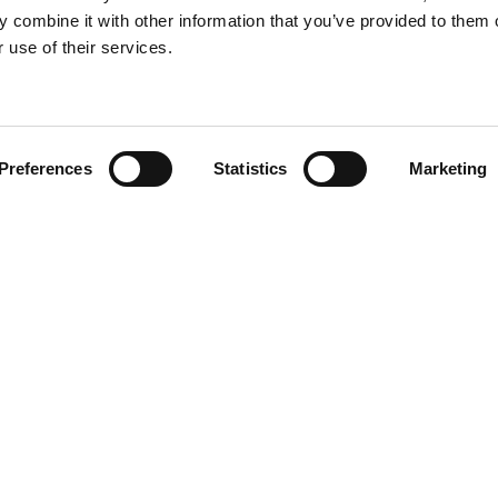
c
Om Design Kan
 combine it with other information that you’ve provided to them o
 use of their services.
Book foredrag
Preferences
Statistics
Marketing
EN
DA
agram
din
book
Arbejde