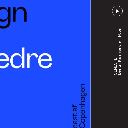
Design Kan mangle friktion
SENESTE
Gå til afsnit