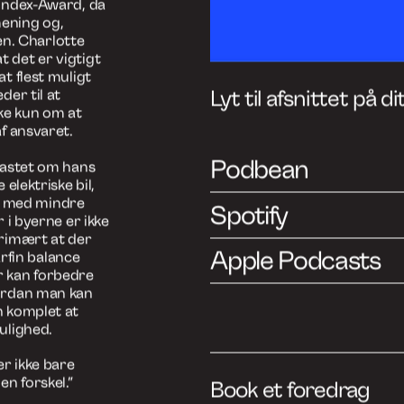
med bæredygtige
vordan design
e et mere
om markedet ofte
d” frem for
t, hvilke
redygtig
ns. Han
f mange kan
”, hvor det
d”.
e Høeg Andersen
ænkende
ervejelser om
” og ”Hvor
: Design to
er som har en
 Index-Award, da
mening og,