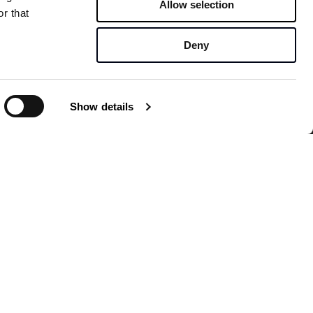
ont
Allow selection
Instagram
r that
Linkedin
Facebook
Design Kan
Deny
Show details
EN
DA
Services
Om os
Nyheder
Kontakt