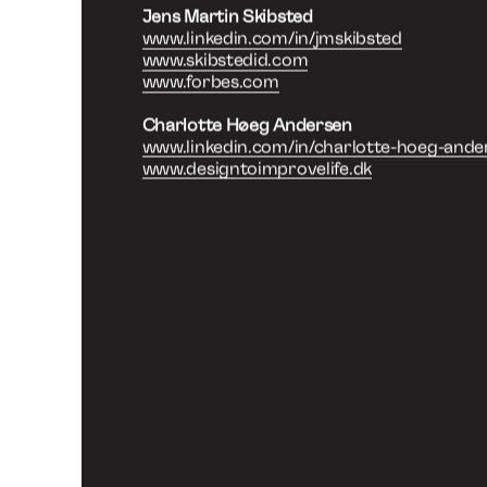
vigtigst af alt, kan gøre livet bedre for no
Høeg Andersen mener blandt andet også at
at uddanne andre om designløsninger, for a
kan bidrage til udtænke fremtidige mulighe
forbedre den fælles verden. Det handler ik
skabe lækkert design, men om at tage del a
Jens Martin Skibsted fortæller også i pod
involvering i kreeringen af Danmarks første 
SIN, der specifikt er lavet til at ”konkurre
biler i byen” eftersom ”problemet med biler
bare at man smider CO2 i luften (…) men 
ikke er plads til dem.” Der er dog altid en h
mellem hvad markedet ønsker, og hvad de
området på sigt. Biomega har dog vist hv
skabe noget ud fra markedets ønsker, ude
frarøve dem friheden ved individuel kørem
Som Charlotte Høeg Andersen siger ”Det e
design (…) men design der skal kunne gøre e
Jens Martin Skibsted
www.linkedin.com/in/jmskibsted