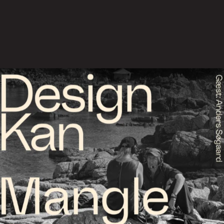
rsen
Vi tilbyder 3 typer af foredr
aftale. Foredragene er tænkt 
samt netværksgrupper.