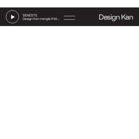
Design Kan
SENESTE
Design Kan mangle friktion
Go
to
Say hi