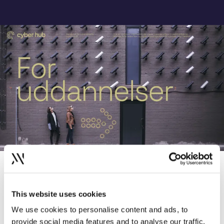
Har du et lignende projekt?
Ræk ud til os
This website uses cookies
We use cookies to personalise content and ads, to
Brand Client Lead —
provide social media features and to analyse our traffic.