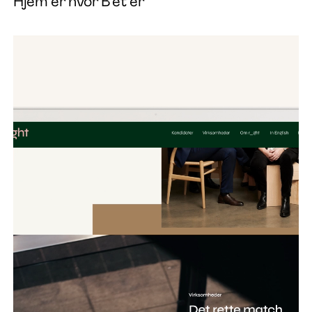
Hjem er hvor B'et er
Instagram
Linkedin
EN
DA
Facebook