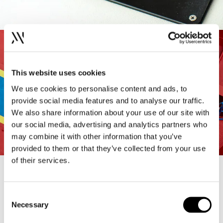
This website uses cookies
We use cookies to personalise content and ads, to
provide social media features and to analyse our traffic.
We also share information about your use of our site with
our social media, advertising and analytics partners who
may combine it with other information that you’ve
provided to them or that they’ve collected from your use
of their services.
Resultatet
Consent
Necessary
Design-teamet hos AM skabte en stærk
Selection
grafisk identitet for Alba Tankers Aalborg,