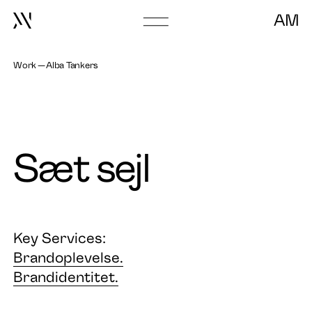
AM
Go
to
frontpage
Work
Alba Tankers
Sæt sejl
Key Services:
Brandoplevelse.
Brandidentitet.