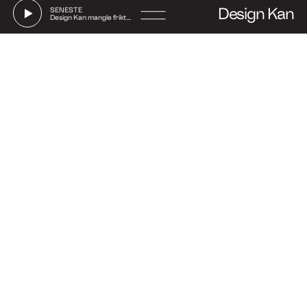
Design Kan
SENESTE
Design Kan mangle friktion
Go
to
Say hi
con