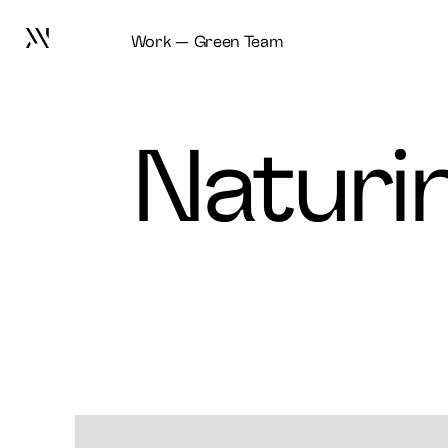
Work
Green Team
Go
to
frontpage
Naturi
Arbejde
Services
Om os
Nyheder
Kontakt