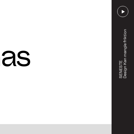
Design Kan mangle friktion
mas
SENESTE
Gå til afsnit