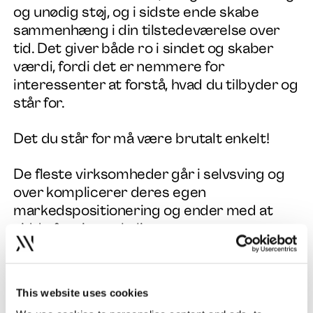
og unødig støj, og i sidste ende skabe
sammenhæng i din tilstedeværelse over
tid. Det giver både ro i sindet og skaber
værdi, fordi det er nemmere for
interessenter at forstå, hvad du tilbyder og
står for.
Det du står for må være brutalt enkelt!
De fleste virksomheder går i selvsving og
over komplicerer deres egen
markedspositionering og ender med at
sidde fast i mærkelige rammer, over
akademiserede slide-decks og en masse
ord og lag, som kun få mennesker forstår.
Fra "Purpose" til "Essence" og "Brand
This website uses cookies
Equity" til "Boilerplate". Udvalget af