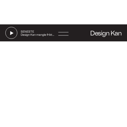
Design Kan
SENESTE
Design Kan mangle friktion
Go
to
Say hi