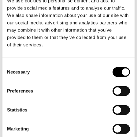
We use cookies to personalise content and ads, to
buzzwords, management og marketing
provide social media features and to analyse our traffic.
termer virker uendelige og svære at
We also share information about your use of our site with
associere med, for ikke at forglemme de
our social media, advertising and analytics partners who
kunder, der ideelt set har brug for at forstå
may combine it with other information that you’ve
det endelige budskab – første gang.
provided to them or that they’ve collected from your use
of their services.
Markedspositionering er strategi og er et
informeret valg. Hvis målgrupperne er
dem, vi leder efter, er positionering, hvad
Consent
Necessary
de synes om os. Så det handler i
Selection
virkeligheden om at gøre kunderne
opmærksomme på din virksomheds
Preferences
eksistens og dele et par tanker om, hvad du
står for. Tænk på markedspositionering
Statistics
som det billede, du gerne vil have. Det er
dybest set din positionering, og hvad der
skal skrives, formuleres og implementeres
Marketing