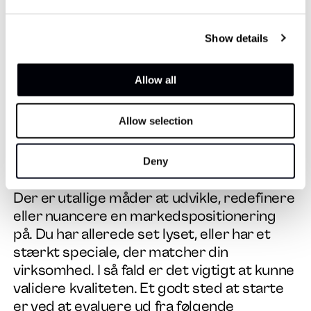
som et brand – lige meget om du kalder
det Compass, House eller Canvas. Pointen
er, at du har fundet et par ting, der
Show details
appellerer til dine primære interessenter
og deres behov. Noget du kan levere på,
Allow all
måske endda bedre og mere markant end
alternativer til det kunderne søger.
Allow selection
Hvordan måler og sporer vi vores
positionering?
Deny
Der er utallige måder at udvikle, redefinere
eller nuancere en markedspositionering
på. Du har allerede set lyset, eller har et
stærkt speciale, der matcher din
virksomhed. I så fald er det vigtigt at kunne
validere kvaliteten. Et godt sted at starte
er ved at evaluere ud fra følgende