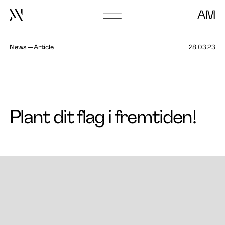
AM
Go
to
frontpage
News
Article
28.03.23
Plant dit flag i fremtiden!